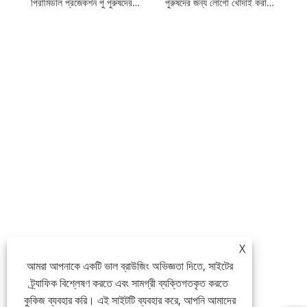
পিরামিডাল প্রজেকশন পু পুরুষদের জন্য বাইফোল্ড ওয়ালেট
পুরুষদের জন্য লোগো খোদাই করা বাইফোল্ড ওয়ালেট সহ সাধারণ নকশা
X
আমরা আপনাকে একটি ভাল ব্রাউজিং অভিজ্ঞতা দিতে, সাইটের
ট্র্যাফিক বিশ্লেষণ করতে এবং সামগ্রী ব্যক্তিগতকৃত করতে
কুকিজ ব্যবহার করি। এই সাইটটি ব্যবহার করে, আপনি আমাদের