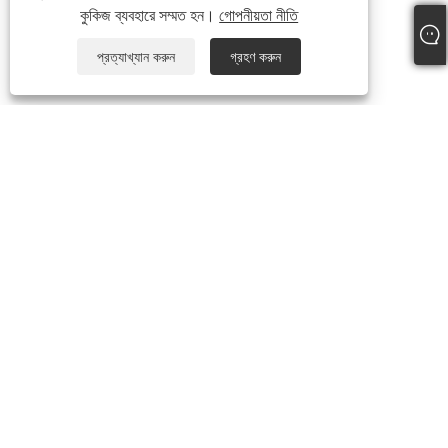
কুকিজ ব্যবহারে সম্মত হন।
গোপনীয়তা নীতি
প্রত্যাখ্যান করুন
গ্রহণ করুন
+86-574-87241335
inquiry@hengmingnb.com