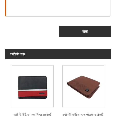
জমা
সংশ্লিষ্ট পণ্য
আইডি উইন্ডো সহ স্লিম ওয়ালেট
খোদাই সজ্জিত সঙ্গে পাতলা ওয়ালেট