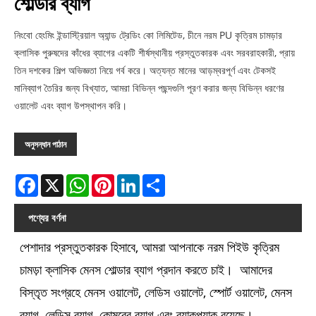
শোল্ডার ব্যাগ
নিংবো হেংমিং ইন্ডাস্ট্রিয়াল অ্যান্ড ট্রেডিং কো লিমিটেড, চীনে নরম PU কৃত্রিম চামড়ার
ক্লাসিক পুরুষদের কাঁধের ব্যাগের একটি শীর্ষস্থানীয় প্রস্তুতকারক এবং সরবরাহকারী, প্রায়
তিন দশকের শিল্প অভিজ্ঞতা নিয়ে গর্ব করে। অত্যন্ত মানের আড়ম্বরপূর্ণ এবং টেকসই
মানিব্যাগ তৈরির জন্য বিখ্যাত, আমরা বিভিন্ন পছন্দগুলি পূরণ করার জন্য বিভিন্ন ধরণের
ওয়ালেট এবং ব্যাগ উপস্থাপন করি।
অনুসন্ধান পাঠান
Facebook
X
WhatsApp
Pinterest
LinkedIn
Share
পণ্যের বর্ণনা
পেশাদার প্রস্তুতকারক হিসাবে, আমরা আপনাকে নরম পিইউ কৃত্রিম
চামড়া ক্লাসিক মেনস শোল্ডার ব্যাগ প্রদান করতে চাই। আমাদের
বিস্তৃত সংগ্রহে মেনস ওয়ালেট, লেডিস ওয়ালেট, স্পোর্ট ওয়ালেট, মেনস
ব্যাগ, লেডিস ব্যাগ, কোমরের ব্যাগ এবং ব্যাকপ্যাক রয়েছে।