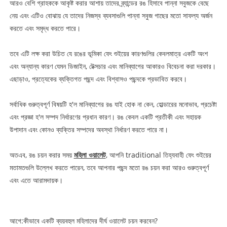
আরও বেশি গ্রাহককে আকৃষ্ট করার আশায় তাদের ব্র্যান্ডের রঙ হিসাবে পান্না সবুজকে বেছে
নেয় এবং এটিও বোঝায় যে তাদের নিজস্ব ব্যবসাগুলি পান্না সবুজ গাছের মতো সাফল্য অর্জন
করতে এবং সমৃদ্ধ করতে পারে।
তবে এটি লক্ষ করা উচিত যে রঙের ভূমিকা ফেং শুইয়ের কারণগুলির কেবলমাত্র একটি অংশ
এবং অন্যান্য কারণ যেমন ডিজাইন, টেক্সচার এবং মানিব্যাগের আকারও বিবেচনা করা দরকার।
এছাড়াও, প্রত্যেকের ব্যক্তিগত পছন্দ এবং বিশ্বাসও পছন্দকে প্রভাবিত করবে।
সর্বাধিক গুরুত্বপূর্ণ বিষয়টি হ'ল মানিব্যাগের রঙ যাই হোক না কেন, হোল্ডারের মনোভাব, প্রচেষ্টা
এবং প্রজ্ঞা হ'ল সম্পদ নির্ধারণের প্রধান কারণ। রঙ কেবল একটি প্রতীকী এবং সহায়ক
উপাদান এবং কোনও ব্যক্তির সম্পদের অবস্থা নির্ধারণ করতে পারে না।
অতএব, রঙ চয়ন করার সময়
মহিলা ওয়ালেট
, আপনি traditional তিহ্যবাহী ফেং শুইয়ের
মতামতগুলি উল্লেখ করতে পারেন, তবে আপনার পছন্দ মতো রঙ চয়ন করা আরও গুরুত্বপূর্ণ
এবং এতে আরামদায়ক।
আগে:
কীভাবে একটি ব্যয়বহুল মহিলাদের দীর্ঘ ওয়ালেট চয়ন করবেন?