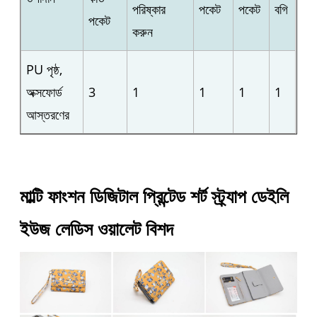
পরিষ্কার
পকেট
পকেট
বগি
পকেট
করুন
PU পৃষ্ঠ,
অক্সফোর্ড
3
1
1
1
1
আস্তরণের
মাল্টি ফাংশন ডিজিটাল প্রিন্টেড শর্ট স্ট্র্যাপ ডেইলি
ইউজ লেডিস ওয়ালেট বিশদ