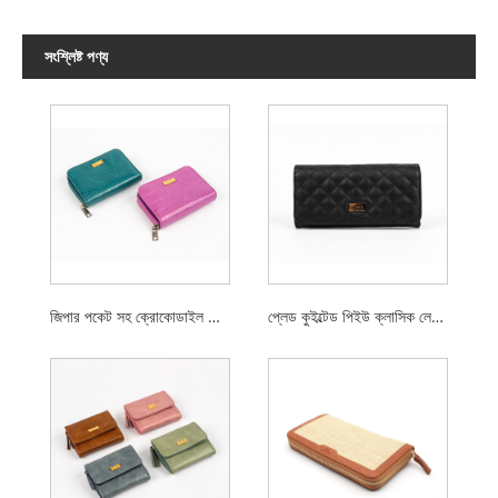
সংশ্লিষ্ট পণ্য
জিপার পকেট সহ ক্রোকোডাইল পিইউ ফোল্ড লেডিস কয়েন পার্স
প্লেড কুইল্টেড পিইউ ক্লাসিক লেডিস ওয়ালেট