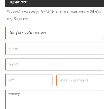
অনুসন্ধান পাঠান
নীচের ফর্মে আপনার তদন্ত দিতে নির্দ্বিধায় দয়া করে. আমরা আপনাকে 24 ঘন্টার
মধ্যে উত্তর দেব।