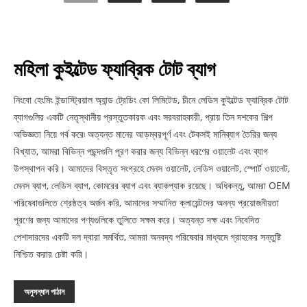
মহিলা কুইল্টেড ফ্যাব্রিক টোট ব্যাগ
নিংবো হেংমিং ইন্ডাস্ট্রিয়াল অ্যান্ড ট্রেডিং কো লিমিটেড, চীনে লেডিস কুইল্টেড ফ্যাব্রিক টোট
ব্যাগগুলির একটি নেতৃস্থানীয় প্রস্তুতকারক এবং সরবরাহকারী, প্রায় তিন দশকের শিল্প
অভিজ্ঞতা নিয়ে গর্ব করে৷ অত্যন্ত মানের আড়ম্বরপূর্ণ এবং টেকসই মানিব্যাগ তৈরির জন্য
বিখ্যাত, আমরা বিভিন্ন পছন্দগুলি পূরণ করার জন্য বিভিন্ন ধরণের ওয়ালেট এবং ব্যাগ
উপস্থাপন করি। আমাদের বিস্তৃত সংগ্রহে মেনস ওয়ালেট, লেডিস ওয়ালেট, স্পোর্ট ওয়ালেট,
মেনস ব্যাগ, লেডিস ব্যাগ, কোমরের ব্যাগ এবং ব্যাকপ্যাক রয়েছে। অধিকন্তু, আমরা OEM
পরিষেবাগুলিতে শ্রেষ্ঠত্ব অর্জন করি, আমাদের সম্মানিত ক্লায়েন্টদের অনন্য প্রয়োজনীয়তা
পূরণের জন্য আমাদের পণ্যগুলিকে তুলিতে সক্ষম করে। অত্যন্ত দক্ষ এবং নিবেদিত
পেশাদারদের একটি দল দ্বারা সমর্থিত, আমরা অনবদ্য পরিষেবার মাধ্যমে গ্রাহকের সন্তুষ্টি
নিশ্চিত করার চেষ্টা করি।
অনুসন্ধান পাঠান