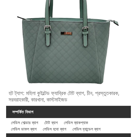
হট ট্যাগ: মহিলা কুইল্টেড ফ্যাব্রিক টোট ব্যাগ, চীন, প্রস্তুতকারক,
সরবরাহকারী, কারখানা, কাস্টমাইজড
সম্পর্কিত বিভাগ
লেডিস শোল্ডার ব্যাগ
টোট ব্যাগ
লেডিস ব্যাকপ্যাক
লেডিস ডাফল ব্যাগ
লেডিস হবো ব্যাগ
লেডিস হ্যান্ডেল ব্যাগ