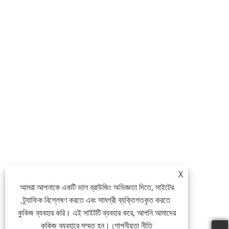
X
আমরা আপনাকে একটি ভাল ব্রাউজিং অভিজ্ঞতা দিতে, সাইটের
ট্র্যাফিক বিশ্লেষণ করতে এবং সামগ্রী ব্যক্তিগতকৃত করতে
কুকিজ ব্যবহার করি। এই সাইটটি ব্যবহার করে, আপনি আমাদের
কুকিজ ব্যবহারে সম্মত হন।
গোপনীয়তা নীতি