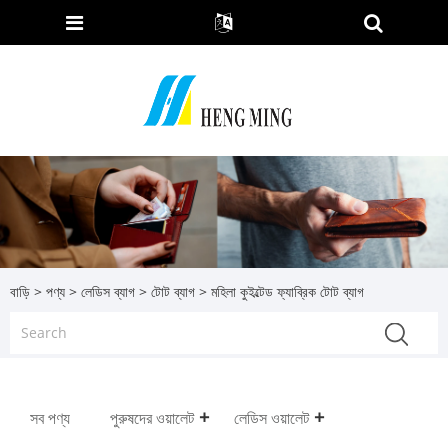
বাড়ি
>
পণ্য
>
লেডিস ব্যাগ
>
টোট ব্যাগ
> মহিলা কুইল্টেড ফ্যাব্রিক টোট ব্যাগ
সব পণ্য
পুরুষদের ওয়ালেট
লেডিস ওয়ালেট