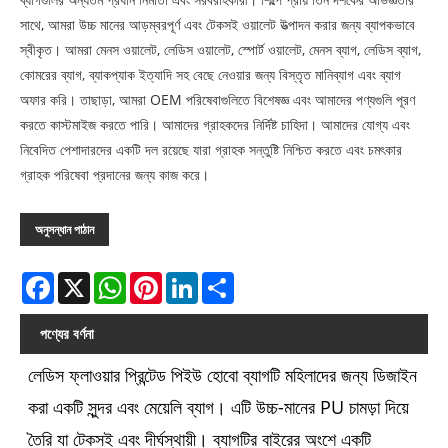
সাথে, আমরা উচ্চ মানের আড়ম্বরপূর্ণ এবং টেকসই ওয়ালেট উত্পাদন করার জন্য ব্যাপকভাবে
স্বীকৃত। আমরা মেনস ওয়ালেট, লেডিস ওয়ালেট, স্পোর্ট ওয়ালেট, মেনস ব্যাগ, লেডিস ব্যাগ,
কোমরের ব্যাগ, ব্যাকপ্যাক ইত্যাদি সহ বেছে নেওয়ার জন্য বিস্তৃত মানিব্যাগ এবং ব্যাগ
অফার করি। তাছাড়া, আমরা OEM পরিষেবাগুলিতে বিশেষজ্ঞ এবং আমাদের পণ্যগুলি পূরণ
করতে কাস্টমাইজ করতে পারি। আমাদের গ্রাহকদের নির্দিষ্ট চাহিদা। আমাদের যোগ্য এবং
নিবেদিত পেশাদারদের একটি দল রয়েছে যারা গ্রাহক সন্তুষ্টি নিশ্চিত করতে এবং চমৎকার
গ্রাহক পরিষেবা প্রদানের জন্য কাজ করে।
অনুসন্ধান পাঠান
Facebook
X
WhatsApp
Pinterest
LinkedIn
Share
পণ্যের বর্ণনা
লেডিস ফ্লাওয়ার প্রিন্টেড পিইউ হোবো ব্যাগটি মহিলাদের জন্য ডিজাইন
করা একটি সুন্দর এবং মেয়েলি ব্যাগ। এটি উচ্চ-মানের PU চামড়া দিয়ে
তৈরি যা টেকসই এবং দীর্ঘস্থায়ী। ব্যাগটির বাইরের অংশে একটি