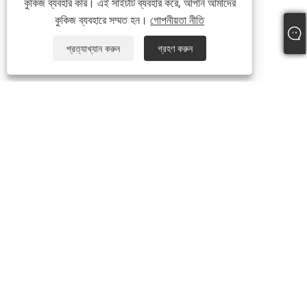
কুকিজ ব্যবহার করি। এই সাইটটি ব্যবহার করে, আপনি আমাদের
কুকিজ ব্যবহারে সম্মত হন।
গোপনীয়তা নীতি
প্রত্যাখ্যান করুন
গ্রহণ করুন
+86-574-87241335
inquiry@hengmingnb.com