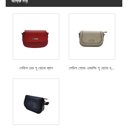
সংশ্লিষ্ট পণ্য
লেডিস রেড পু হোবো ব্যাগ
লেডিস প্লেড এমবসিং পু হোবো ব্যাগ