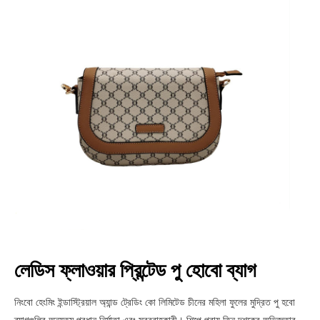
লেডিস ফ্লাওয়ার প্রিন্টেড পু হোবো ব্যাগ
নিংবো হেংমিং ইন্ডাস্ট্রিয়াল অ্যান্ড ট্রেডিং কো লিমিটেড চীনের মহিলা ফুলের মুদ্রিত পু হবো
ব্যাগগুলির অন্যতম প্রধান নির্মাতা এবং সরবরাহকারী। শিল্পে প্রায় তিন দশকের অভিজ্ঞতার